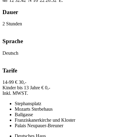
48°12'32.42"N 16°22'20.52"E.
Dauer
2 Stunden
Sprache
Deutsch
Tarife
14-99 € 30,-
Kinder bis 13 Jahre € 0,-
Inkl. MWST.
Stephansplatz
Mozarts Sterbehaus
Ballgasse
Franziskanerkirche und Kloster
Palais Neupauer-Breuner
Deutsches Haus