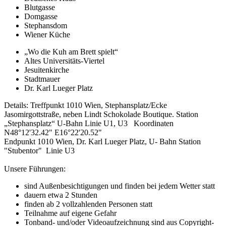
Blutgasse
Domgasse
Stephansdom
Wiener Küche
„Wo die Kuh am Brett spielt“
Altes Universitäts-Viertel
Jesuitenkirche
Stadtmauer
Dr. Karl Lueger Platz
Details:
Treffpunkt 1010 Wien, Stephansplatz/Ecke
Jasomirgottstraße, neben Lindt Schokolade Boutique. Station
„Stephansplatz“ U-Bahn Linie U1, U3 Koordinaten
N48°12'32.42" E16°22'20.52"
Endpunkt 1010 Wien, Dr. Karl Lueger Platz, U- Bahn Station
"Stubentor" Linie U3
Unsere Führungen:
sind Außenbesichtigungen und finden bei jedem Wetter statt
dauern etwa 2 Stunden
finden ab 2 vollzahlenden Personen statt
Teilnahme auf eigene Gefahr
Tonband- und/oder Videoaufzeichnung sind aus Copyright-